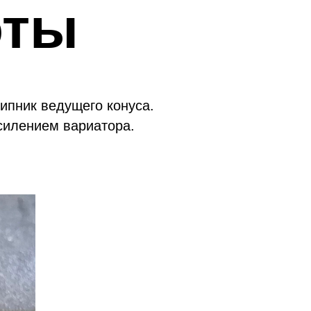
оты
ипник ведущего конуса.
силением вариатора.