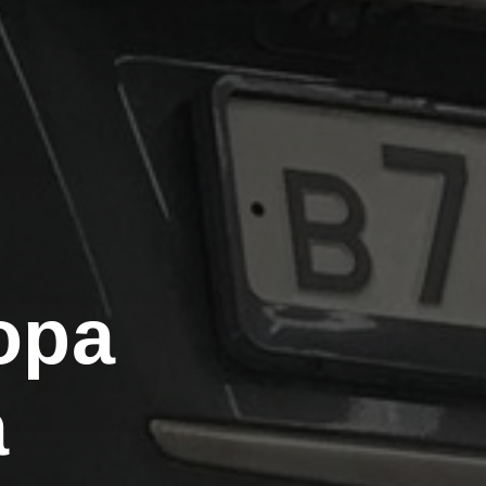
ора
a